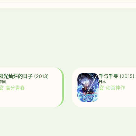
阳光灿烂的日子
(2013)
千与千寻
(2015)
中国
日本
🏆 高分青春
🏆 动画神作