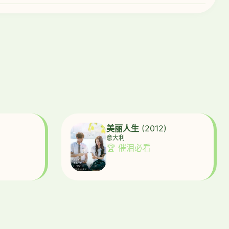
美丽人生
(2012)
意大利
🏆 催泪必看