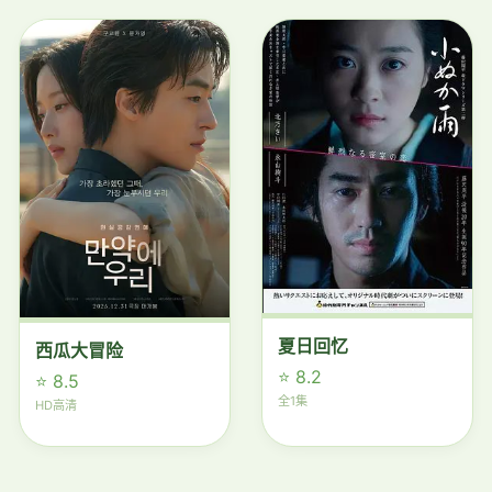
夏日回忆
西瓜大冒险
⭐ 8.2
⭐ 8.5
全1集
HD高清