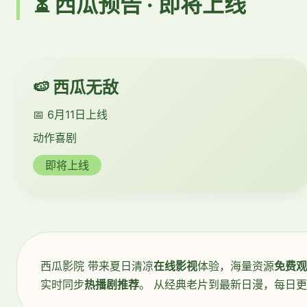
⏳ 西瓜预告 · 即将上线
🍉 西瓜无敌
📅 6月11日上线
动作喜剧
即将上线
西瓜影院 带来夏日清凉
在线影视
体验，海量资源
免费观
实时同步
热播剧推荐
。 从经典老片到最新日漫，每日