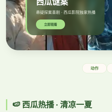
西瓜谜案
悬疑探案喜剧 · 西瓜影院独家热播
立即观看
动作
🍉 西瓜热播 · 清凉一夏