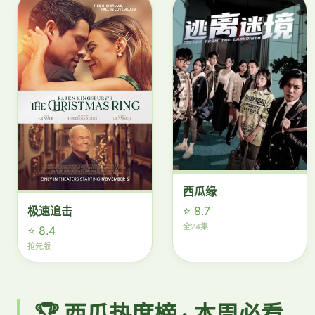
西瓜缘
⭐ 8.7
极速追击
全24集
⭐ 8.4
抢先版
🏆 西瓜热度榜 · 本周必看